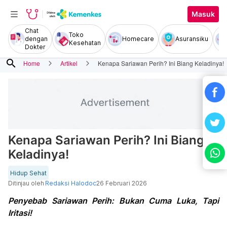
Masuk
Chat
Toko
dengan
Homecare
Asuransiku
Kesehatan
Dokter
search
Home
Artikel
Kenapa Sariawan Perih? Ini Biang Keladinya!
Kenapa Sariawan Perih? Ini Biang
Keladinya!
Hidup Sehat
Ditinjau oleh
Redaksi Halodoc
26 Februari 2026
Penyebab Sariawan Perih: Bukan Cuma Luka, Tapi
Iritasi!