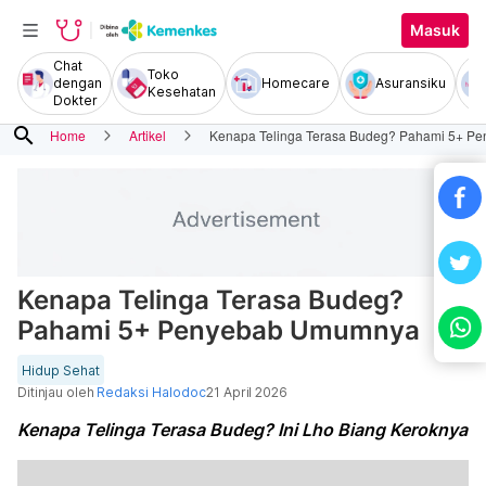
Masuk
Chat
Toko
dengan
Homecare
Asuransiku
Kesehatan
Dokter
search
Home
Artikel
Kenapa Telinga Terasa Budeg? Pahami 5+ 
Kenapa Telinga Terasa Budeg?
Pahami 5+ Penyebab Umumnya
Hidup Sehat
Ditinjau oleh
Redaksi Halodoc
21 April 2026
Kenapa Telinga Terasa Budeg? Ini Lho Biang Keroknya