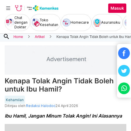
Masuk
Chat
Toko
dengan
Homecare
Asuransiku
Kesehatan
Dokter
search
Home
Artikel
Kenapa Tolak Angin Tidak Boleh untuk Ibu Ha
Kenapa Tolak Angin Tidak Boleh
untuk Ibu Hamil?
Kehamilan
Ditinjau oleh
Redaksi Halodoc
24 April 2026
Ibu Hamil, Jangan Minum Tolak Angin! Ini Alasannya