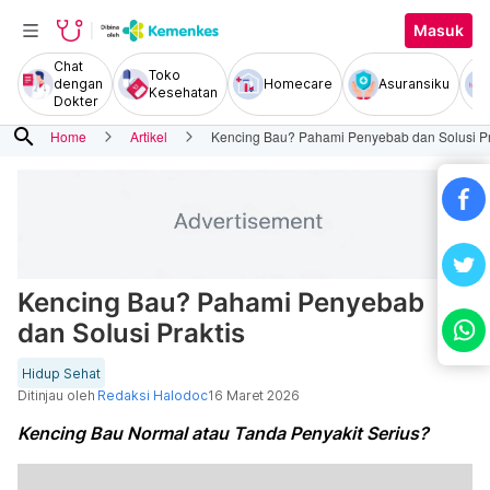
Masuk
Chat
Toko
dengan
Homecare
Asuransiku
Kesehatan
Dokter
search
Home
Artikel
Kencing Bau? Pahami Penyebab dan Solusi Pr
Kencing Bau? Pahami Penyebab
dan Solusi Praktis
Hidup Sehat
Ditinjau oleh
Redaksi Halodoc
16 Maret 2026
Kencing Bau Normal atau Tanda Penyakit Serius?