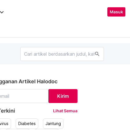
ard_arrow_down
Masuk
search
gganan Artikel Halodoc
Kirim
erkini
Lihat Semua
irus
Diabetes
Jantung