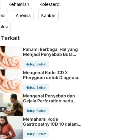
Kehamilan
Kolesterol
nsi
Anemia
Kanker
uksi
 Terkait
Pahami Berbagai Hal yang
Menjadi Penyebab Buta
Warna
Hidup Sehat
Mengenal Kode ICD X
Pterygium untuk Diagnosis
Mata
Hidup Sehat
Mengenal Penyebab dan
Gejala Perforation pada
Tubuh
Hidup Sehat
Memahami Kode
Gastropathy ICD 10 dalam
Rekam Medis Pasien
Hidup Sehat