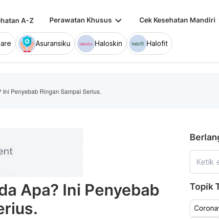
keyboard_arrow_down
keybo
Perawatan Khusus
Cek Kesehatan Mandiri
hatan A-Z
are
Asuransiku
Haloskin
Halofit
? Ini Penyebab Ringan Sampai Serius.
Berlan
da Apa? Ini Penyebab
Topik T
rius.
Coronav