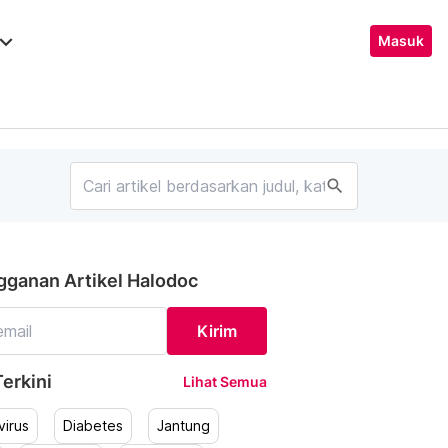
ard_arrow_down
Masuk
search
gganan Artikel Halodoc
Kirim
erkini
Lihat Semua
irus
Diabetes
Jantung