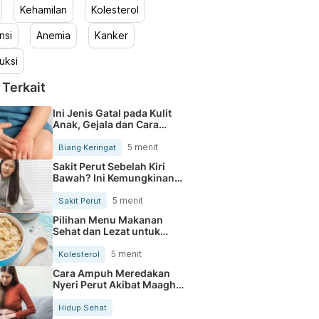
Kehamilan
Kolesterol
nsi
Anemia
Kanker
uksi
 Terkait
Ini Jenis Gatal pada Kulit
Anak, Gejala dan Cara
Mengobatinya
5 menit
Biang Keringat
Sakit Perut Sebelah Kiri
Bawah? Ini Kemungkinan
Penyebabnya
5 menit
Sakit Perut
Pilihan Menu Makanan
Sehat dan Lezat untuk
Mengurangi Kolesterol
5 menit
Kolesterol
Cara Ampuh Meredakan
Nyeri Perut Akibat Maagh
Kambuh
Hidup Sehat