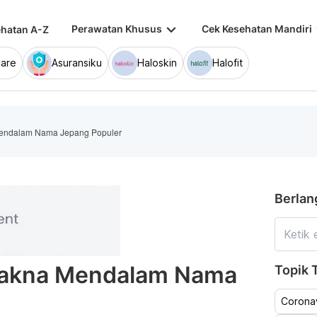
keyboard_arrow_down
keybo
Perawatan Khusus
Cek Kesehatan Mandiri
hatan A-Z
are
Asuransiku
Haloskin
Halofit
Mendalam Nama Jepang Populer
Berlan
Makna Mendalam Nama
Topik T
Coronav