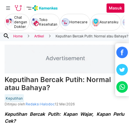
Masuk
Chat
Toko
dengan
Homecare
Asuransiku
Kesehatan
Dokter
search
Home
Artikel
Keputihan Bercak Putih: Normal atau Bahaya?
Keputihan Bercak Putih: Normal
atau Bahaya?
Keputihan
Ditinjau oleh
Redaksi Halodoc
12 Mei 2026
Keputihan Bercak Putih: Kapan Wajar, Kapan Perlu
Cek?