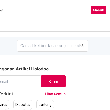
ard_arrow_down
Masuk
search
gganan Artikel Halodoc
Kirim
erkini
Lihat Semua
irus
Diabetes
Jantung