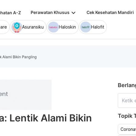
keyboard_arrow_down
keybo
Perawatan Khusus
Cek Kesehatan Mandiri
hatan A-Z
are
Asuransiku
Haloskin
Halofit
ik Alami Bikin Pangling
Berlan
a: Lentik Alami Bikin
Topik T
Coronav