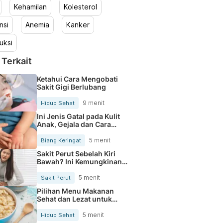
Kehamilan
Kolesterol
nsi
Anemia
Kanker
uksi
 Terkait
Ketahui Cara Mengobati
Sakit Gigi Berlubang
9 menit
Hidup Sehat
Ini Jenis Gatal pada Kulit
Anak, Gejala dan Cara
Mengobatinya
5 menit
Biang Keringat
Sakit Perut Sebelah Kiri
Bawah? Ini Kemungkinan
Penyebabnya
5 menit
Sakit Perut
Pilihan Menu Makanan
Sehat dan Lezat untuk
Mengurangi Kolesterol
5 menit
Hidup Sehat