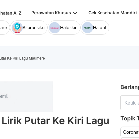
keyboard_arrow_down
keybo
Perawatan Khusus
Cek Kesehatan Mandiri
hatan A-Z
are
Asuransiku
Haloskin
Halofit
Putar Ke Kiri Lagu Maumere
Berlan
Lirik Putar Ke Kiri Lagu
Topik T
Coronav