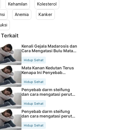
Kehamilan
Kolesterol
nsi
Anemia
Kanker
uksi
 Terkait
Kenali Gejala Madarosis dan
Cara Mengatasi Bulu Mata
Rontok
Hidup Sehat
Mata Kanan Kedutan Terus
Kenapa Ini Penyebab
Medisnya
Hidup Sehat
Penyebab darm steifung
dan cara mengatasi perut
kaku secara alami
Hidup Sehat
Penyebab darm steifung
dan cara mengatasi perut
kaku secara alami
Hidup Sehat