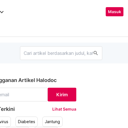
ard_arrow_down
Masuk
search
gganan Artikel Halodoc
Kirim
erkini
Lihat Semua
irus
Diabetes
Jantung