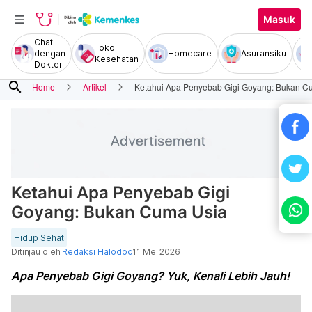
Masuk
Chat
Toko
dengan
Homecare
Asuransiku
Kesehatan
Dokter
search
Home
Artikel
Ketahui Apa Penyebab Gigi Goyang: Bukan C
Ketahui Apa Penyebab Gigi
Goyang: Bukan Cuma Usia
Hidup Sehat
Ditinjau oleh
Redaksi Halodoc
11 Mei 2026
Apa Penyebab Gigi Goyang? Yuk, Kenali Lebih Jauh!