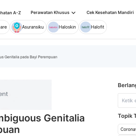
keyboard_arrow_down
keybo
Perawatan Khusus
Cek Kesehatan Mandiri
hatan A-Z
are
Asuransiku
Haloskin
Halofit
us Genitalia pada Bayi Perempuan
Berlan
mbiguous Genitalia
Topik T
puan
Coronav