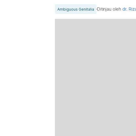
Ditinjau oleh
dr. Riz
Ambiguous Genitalia