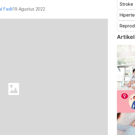
Stroke
al Fadli
19 Agustus 2022
Hiperte
Reprod
Artikel