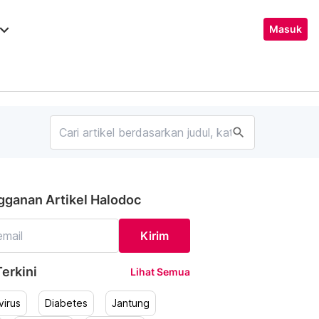
ard_arrow_down
Masuk
search
gganan Artikel Halodoc
Kirim
erkini
Lihat Semua
irus
Diabetes
Jantung