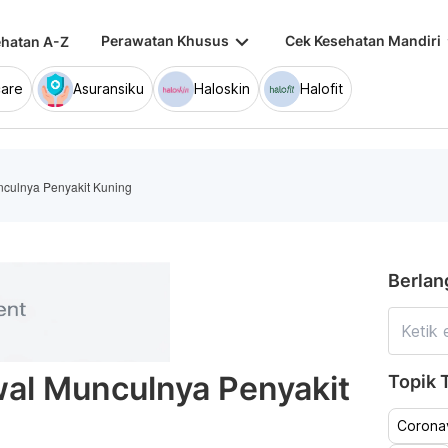
keyboard_arrow_down
keybo
Perawatan Khusus
Cek Kesehatan Mandiri
hatan A-Z
are
Asuransiku
Haloskin
Halofit
nculnya Penyakit Kuning
Berlan
wal Munculnya Penyakit
Topik T
Coronav