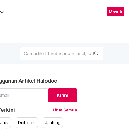
ard_arrow_down
Masuk
search
gganan Artikel Halodoc
Kirim
erkini
Lihat Semua
irus
Diabetes
Jantung