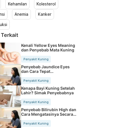
Kehamilan
Kolesterol
nsi
Anemia
Kanker
uksi
 Terkait
Kenali Yellow Eyes Meaning
dan Penyebab Mata Kuning
Penyakit Kuning
Penyebab Jaundice Eyes
dan Cara Tepat
Mengatasinya
Penyakit Kuning
Kenapa Bayi Kuning Setelah
Lahir? Simak Penyebabnya
Penyakit Kuning
Penyebab Bilirubin High dan
Cara Mengatasinya Secara
Tepat
Penyakit Kuning