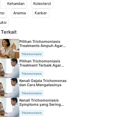
Kehamilan
Kolesterol
nsi
Anemia
Kanker
uksi
 Terkait
Pilihan Trichomoniasis
Treatments Ampuh Agar
Segera Pulih
Trikomoniasis
Pilihan Trichomoniasis
Treatment Terbaik Agar
Cepat Sembuh
Trikomoniasis
Kenali Gejala Trichomonas
dan Cara Mengatasinya
Trikomoniasis
Kenali Trichomoniasis
Symptoms yang Sering
Muncul Sejak Dini
Trikomoniasis