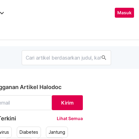
ard_arrow_down
Masuk
search
gganan Artikel Halodoc
Kirim
erkini
Lihat Semua
irus
Diabetes
Jantung