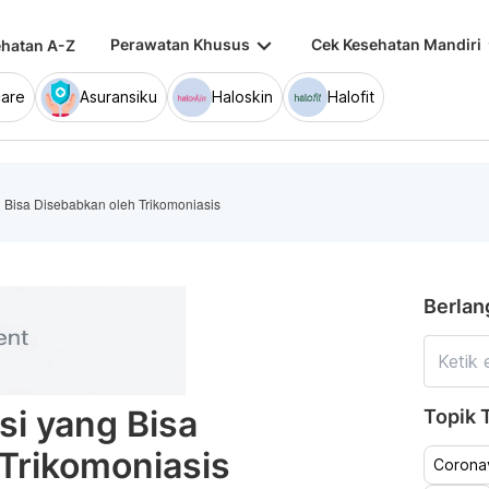
keyboard_arrow_down
keybo
Perawatan Khusus
Cek Kesehatan Mandiri
hatan A-Z
are
Asuransiku
Haloskin
Halofit
 Bisa Disebabkan oleh Trikomoniasis
Berlan
si yang Bisa
Topik T
Trikomoniasis
Coronav