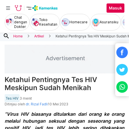
Masuk
Chat
Toko
dengan
Homecare
Asuransiku
Kesehatan
Dokter
search
Home
Artikel
Ketahui Pentingnya Tes HIV Meskipun Sudah 
Ketahui Pentingnya Tes HIV
Meskipun Sudah Menikah
Tes HIV
3 menit
Ditinjau oleh
dr. Rizal Fadli
10 Mei 2023
“Virus HIV biasanya ditularkan dari orang ke orang
melalui hubungan seksual dengan seseorang yang
positif HIV, jadi tes HIV lebih sering ditekankan