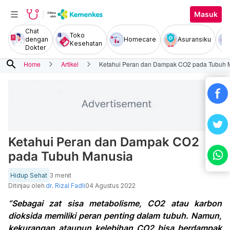
Masuk
Chat
Toko
dengan
Homecare
Asuransiku
Kesehatan
Dokter
search
Home
Artikel
Ketahui Peran dan Dampak CO2 pada Tubuh 
Ketahui Peran dan Dampak CO2
pada Tubuh Manusia
Hidup Sehat
3 menit
Ditinjau oleh
dr. Rizal Fadli
04 Agustus 2022
“Sebagai zat sisa metabolisme, CO2 atau karbon
dioksida memiliki peran penting dalam tubuh. Namun,
kekurangan ataupun kelebihan CO2 bisa berdampak