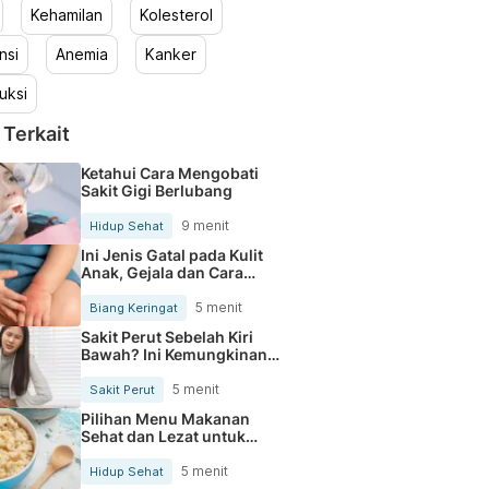
Kehamilan
Kolesterol
nsi
Anemia
Kanker
uksi
 Terkait
Ketahui Cara Mengobati
Sakit Gigi Berlubang
9 menit
Hidup Sehat
Ini Jenis Gatal pada Kulit
Anak, Gejala dan Cara
Mengobatinya
5 menit
Biang Keringat
Sakit Perut Sebelah Kiri
Bawah? Ini Kemungkinan
Penyebabnya
5 menit
Sakit Perut
Pilihan Menu Makanan
Sehat dan Lezat untuk
Mengurangi Kolesterol
5 menit
Hidup Sehat