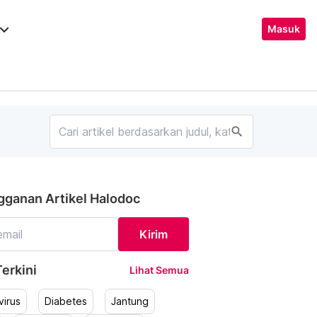
ard_arrow_down
Masuk
search
gganan Artikel Halodoc
Kirim
erkini
Lihat Semua
irus
Diabetes
Jantung