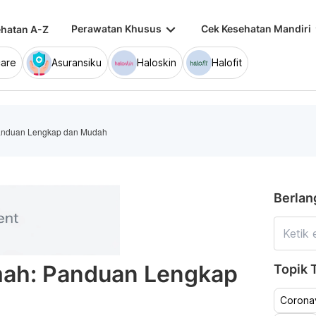
keyboard_arrow_down
keybo
Perawatan Khusus
Cek Kesehatan Mandiri
hatan A-Z
are
Asuransiku
Haloskin
Halofit
anduan Lengkap dan Mudah
Berlan
mah: Panduan Lengkap
Topik T
Coronav