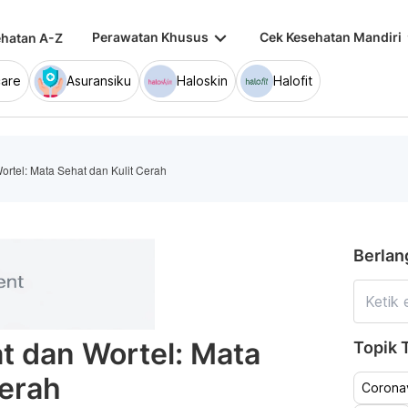
keyboard_arrow_down
keybo
Perawatan Khusus
Cek Kesehatan Mandiri
hatan A-Z
are
Asuransiku
Haloskin
Halofit
ortel: Mata Sehat dan Kulit Cerah
Berlan
t dan Wortel: Mata
Topik T
Cerah
Coronav