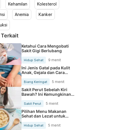
Kehamilan
Kolesterol
nsi
Anemia
Kanker
uksi
 Terkait
Ketahui Cara Mengobati
Sakit Gigi Berlubang
9 menit
Hidup Sehat
Ini Jenis Gatal pada Kulit
Anak, Gejala dan Cara
Mengobatinya
5 menit
Biang Keringat
Sakit Perut Sebelah Kiri
Bawah? Ini Kemungkinan
Penyebabnya
5 menit
Sakit Perut
Pilihan Menu Makanan
Sehat dan Lezat untuk
Mengurangi Kolesterol
5 menit
Hidup Sehat