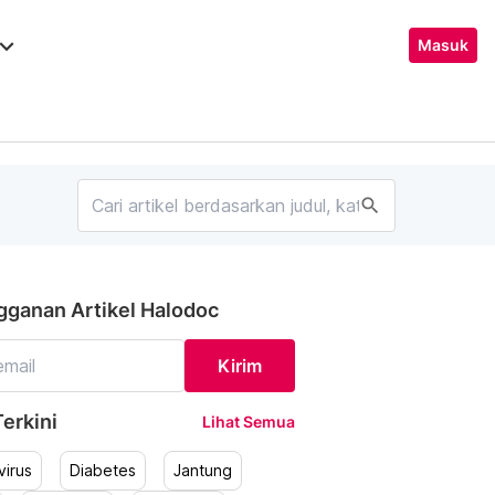
ard_arrow_down
Masuk
search
gganan Artikel Halodoc
Kirim
erkini
Lihat Semua
irus
Diabetes
Jantung