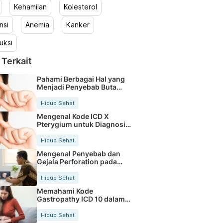
Kehamilan
Kolesterol
nsi
Anemia
Kanker
uksi
 Terkait
Pahami Berbagai Hal yang
Menjadi Penyebab Buta
Warna
Hidup Sehat
Mengenal Kode ICD X
Pterygium untuk Diagnosis
Mata
Hidup Sehat
Mengenal Penyebab dan
Gejala Perforation pada
Tubuh
Hidup Sehat
Memahami Kode
Gastropathy ICD 10 dalam
Rekam Medis Pasien
Hidup Sehat