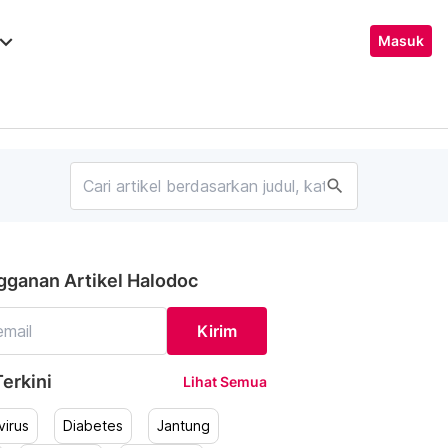
ard_arrow_down
Masuk
search
gganan Artikel Halodoc
Kirim
erkini
Lihat Semua
irus
Diabetes
Jantung