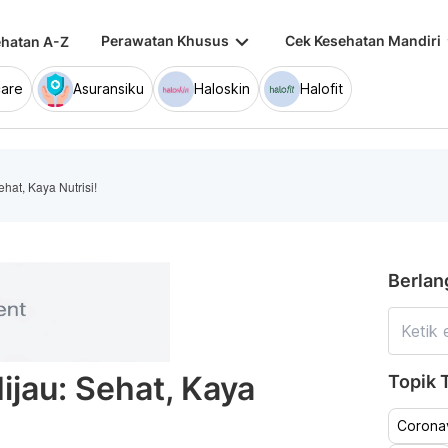
keyboard_arrow_down
keybo
Perawatan Khusus
Cek Kesehatan Mandiri
hatan A-Z
are
Asuransiku
Haloskin
Halofit
hat, Kaya Nutrisi!
Berlan
ijau: Sehat, Kaya
Topik T
Coronav