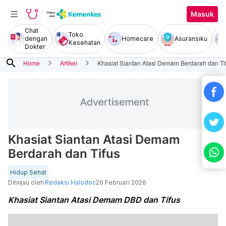
Masuk
Chat
Toko
dengan
Homecare
Asuransiku
Kesehatan
Dokter
search
Home
Artikel
Khasiat Siantan Atasi Demam Berdarah dan Ti
Khasiat Siantan Atasi Demam
Berdarah dan Tifus
Hidup Sehat
Ditinjau oleh
Redaksi Halodoc
26 Februari 2026
Khasiat Siantan Atasi Demam DBD dan Tifus