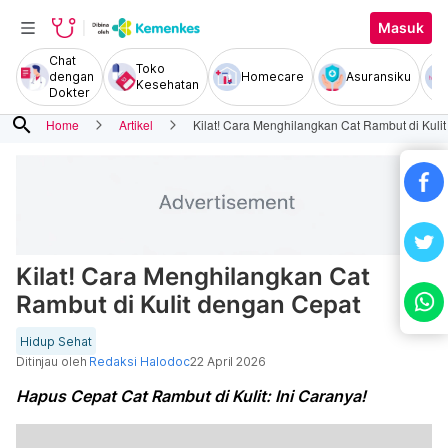
Masuk
Chat
Toko
dengan
Homecare
Asuransiku
Kesehatan
Dokter
search
Home
Artikel
Kilat! Cara Menghilangkan Cat Rambut di Kuli
Kilat! Cara Menghilangkan Cat
Rambut di Kulit dengan Cepat
Hidup Sehat
Ditinjau oleh
Redaksi Halodoc
22 April 2026
Hapus Cepat Cat Rambut di Kulit: Ini Caranya!