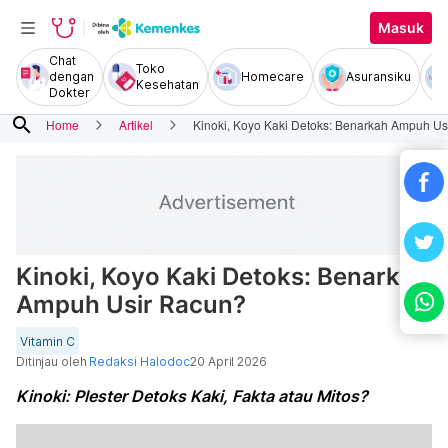
Masuk
Chat
Toko
dengan
Homecare
Asuransiku
Kesehatan
Dokter
search
Home
Artikel
Kinoki, Koyo Kaki Detoks: Benarkah Ampuh Us
Kinoki, Koyo Kaki Detoks: Benarkah
Ampuh Usir Racun?
Vitamin C
Ditinjau oleh
Redaksi Halodoc
20 April 2026
Kinoki: Plester Detoks Kaki, Fakta atau Mitos?