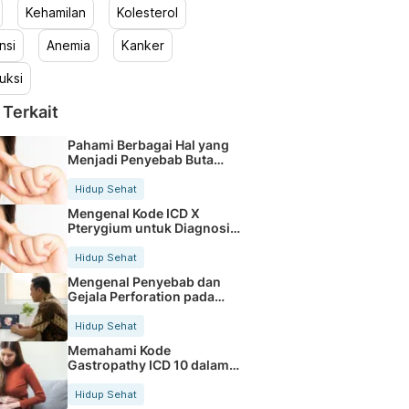
Kehamilan
Kolesterol
nsi
Anemia
Kanker
uksi
 Terkait
Pahami Berbagai Hal yang
Menjadi Penyebab Buta
Warna
Hidup Sehat
Mengenal Kode ICD X
Pterygium untuk Diagnosis
Mata
Hidup Sehat
Mengenal Penyebab dan
Gejala Perforation pada
Tubuh
Hidup Sehat
Memahami Kode
Gastropathy ICD 10 dalam
Rekam Medis Pasien
Hidup Sehat