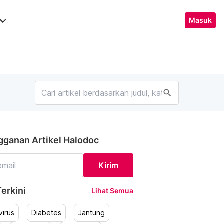
ard_arrow_down
Masuk
search
gganan Artikel Halodoc
Kirim
erkini
Lihat Semua
irus
Diabetes
Jantung