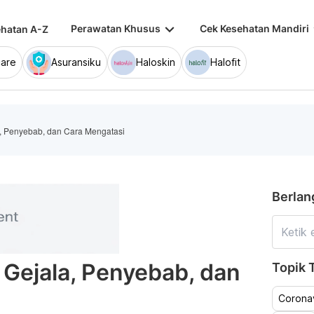
keyboard_arrow_down
keybo
Perawatan Khusus
Cek Kesehatan Mandiri
hatan A-Z
are
Asuransiku
Haloskin
Halofit
a, Penyebab, dan Cara Mengatasi
Berlan
 Gejala, Penyebab, dan
Topik T
Coronav