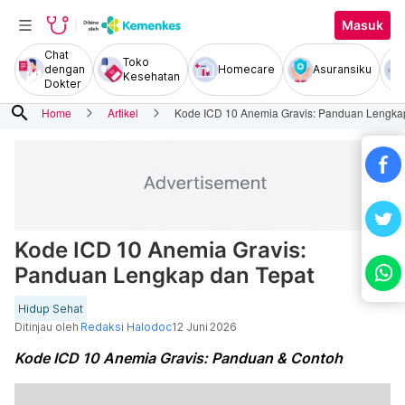
Masuk
Chat
Toko
dengan
Homecare
Asuransiku
Kesehatan
Dokter
search
Home
Artikel
Kode ICD 10 Anemia Gravis: Panduan Lengka
Kode ICD 10 Anemia Gravis:
Panduan Lengkap dan Tepat
Hidup Sehat
Ditinjau oleh
Redaksi Halodoc
12 Juni 2026
Kode ICD 10 Anemia Gravis: Panduan & Contoh