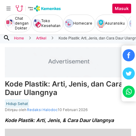
Masuk
Chat
Toko
dengan
Homecare
Asuransiku
Kesehatan
Dokter
search
Home
Artikel
Kode Plastik: Arti, Jenis, dan Cara Daur Ulang
Kode Plastik: Arti, Jenis, dan Cara
Daur Ulangnya
Hidup Sehat
Ditinjau oleh
Redaksi Halodoc
10 Februari 2026
Kode Plastik: Arti, Jenis, & Cara Daur Ulangnya