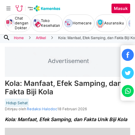
Masuk
Chat
Toko
dengan
Homecare
Asuransiku
Kesehatan
Dokter
search
Home
Artikel
Kola: Manfaat, Efek Samping, dan Fakta Biji Ko
Kola: Manfaat, Efek Samping, dan
Fakta Biji Kola
Hidup Sehat
Ditinjau oleh
Redaksi Halodoc
18 Februari 2026
Kola: Manfaat, Efek Samping, dan Fakta Unik Biji Kola