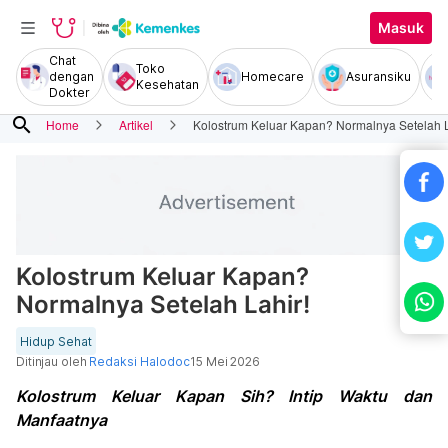
Masuk
Chat
Toko
dengan
Homecare
Asuransiku
Kesehatan
Dokter
search
Home
Artikel
Kolostrum Keluar Kapan? Normalnya Setelah L
Kolostrum Keluar Kapan?
Normalnya Setelah Lahir!
Hidup Sehat
Ditinjau oleh
Redaksi Halodoc
15 Mei 2026
Kolostrum Keluar Kapan Sih? Intip Waktu dan
Manfaatnya