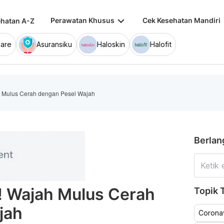
keyboard_arrow_down
keybo
Perawatan Khusus
Cek Kesehatan Mandiri
hatan A-Z
are
Asuransiku
Haloskin
Halofit
 Mulus Cerah dengan Pesel Wajah
Berlan
 Wajah Mulus Cerah
Topik T
jah
Coronav