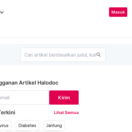
ard_arrow_down
Masuk
search
gganan Artikel Halodoc
Kirim
erkini
Lihat Semua
irus
Diabetes
Jantung