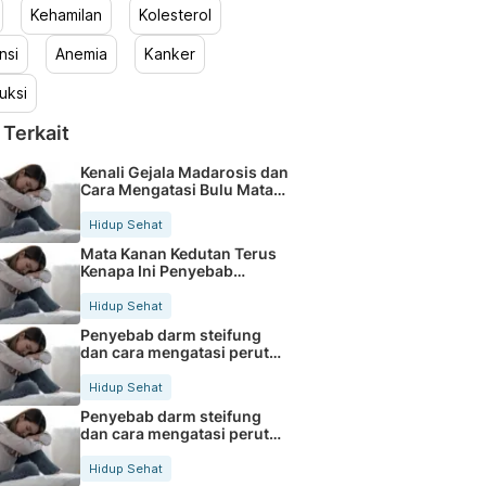
Kehamilan
Kolesterol
nsi
Anemia
Kanker
uksi
 Terkait
Kenali Gejala Madarosis dan
Cara Mengatasi Bulu Mata
Rontok
Hidup Sehat
Mata Kanan Kedutan Terus
Kenapa Ini Penyebab
Medisnya
Hidup Sehat
Penyebab darm steifung
dan cara mengatasi perut
kaku secara alami
Hidup Sehat
Penyebab darm steifung
dan cara mengatasi perut
kaku secara alami
Hidup Sehat