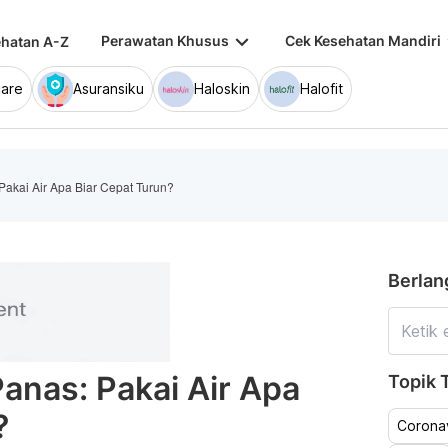
keyboard_arrow_down
keybo
Perawatan Khusus
Cek Kesehatan Mandiri
hatan A-Z
are
Asuransiku
Haloskin
Halofit
akai Air Apa Biar Cepat Turun?
Berlan
nas: Pakai Air Apa
Topik T
?
Coronav