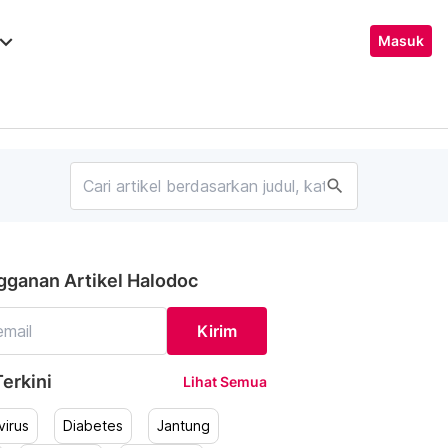
ard_arrow_down
Masuk
search
gganan Artikel Halodoc
Kirim
erkini
Lihat Semua
irus
Diabetes
Jantung