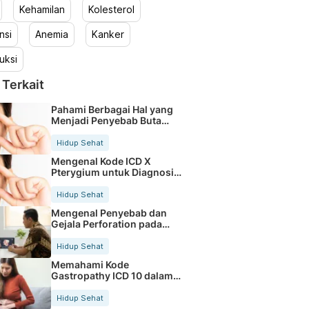
Kehamilan
Kolesterol
nsi
Anemia
Kanker
uksi
 Terkait
Pahami Berbagai Hal yang
Menjadi Penyebab Buta
Warna
Hidup Sehat
Mengenal Kode ICD X
Pterygium untuk Diagnosis
Mata
Hidup Sehat
Mengenal Penyebab dan
Gejala Perforation pada
Tubuh
Hidup Sehat
Memahami Kode
Gastropathy ICD 10 dalam
Rekam Medis Pasien
Hidup Sehat