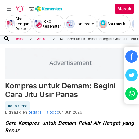
Masuk
Chat
Toko
dengan
Homecare
Asuransiku
Kesehatan
Dokter
search
Home
Artikel
Kompres untuk Demam: Begini Cara Jitu Usir 
Kompres untuk Demam: Begini
Cara Jitu Usir Panas
Hidup Sehat
Ditinjau oleh
Redaksi Halodoc
04 Juni 2026
Cara Kompres untuk Demam Pakai Air Hangat yang
Benar