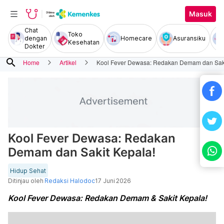
Masuk
Chat
Toko
dengan
Homecare
Asuransiku
Kesehatan
Dokter
search
Home
Artikel
Kool Fever Dewasa: Redakan Demam dan Saki
Kool Fever Dewasa: Redakan
Demam dan Sakit Kepala!
Hidup Sehat
Ditinjau oleh
Redaksi Halodoc
17 Juni 2026
Kool Fever Dewasa: Redakan Demam & Sakit Kepala!