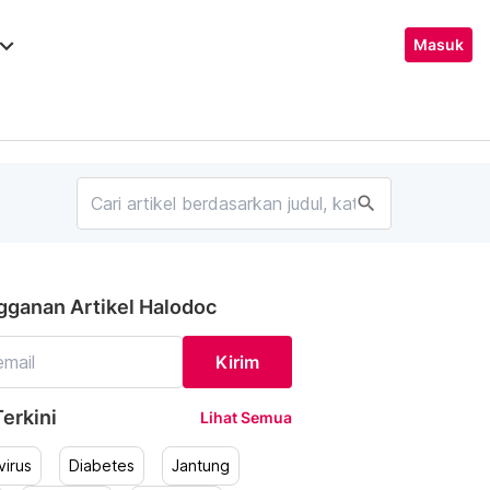
ard_arrow_down
Masuk
search
gganan Artikel Halodoc
Kirim
erkini
Lihat Semua
irus
Diabetes
Jantung