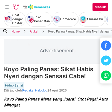
Masuk
Chat
Toko
dengan
Homecare
Asuransiku
Kesehatan
Dokter
search
Home
Artikel
Koyo Paling Panas: Sikat Habis Nyeri dengan
Koyo Paling Panas: Sikat Habis
Nyeri dengan Sensasi Cabe!
Hidup Sehat
Ditinjau oleh
Redaksi Halodoc
24 April 2026
Koyo Paling Panas Mana yang Juara? Otot Pegal Auto
Minggat