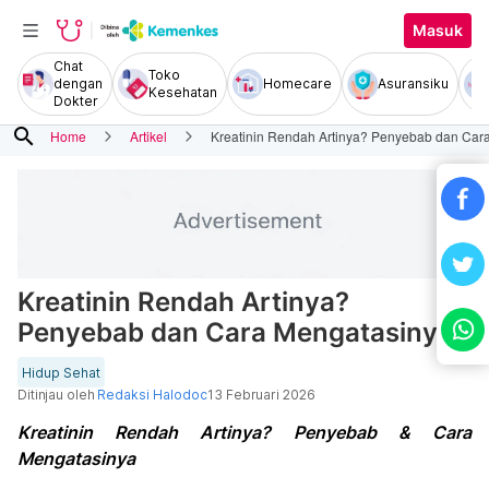
Masuk
Chat
Toko
dengan
Homecare
Asuransiku
Kesehatan
Dokter
search
Home
Artikel
Kreatinin Rendah Artinya? Penyebab dan Car
Kreatinin Rendah Artinya?
Penyebab dan Cara Mengatasinya
Hidup Sehat
Ditinjau oleh
Redaksi Halodoc
13 Februari 2026
Kreatinin Rendah Artinya? Penyebab & Cara
Mengatasinya