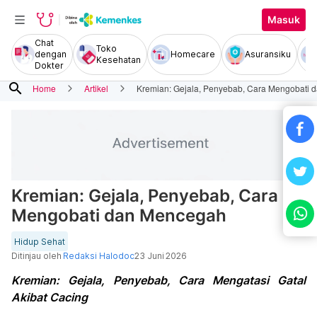
Masuk
Chat
Toko
dengan
Homecare
Asuransiku
Kesehatan
Dokter
search
Home
Artikel
Kremian: Gejala, Penyebab, Cara Mengobati
Kremian: Gejala, Penyebab, Cara
Mengobati dan Mencegah
Hidup Sehat
Ditinjau oleh
Redaksi Halodoc
23 Juni 2026
Kremian: Gejala, Penyebab, Cara Mengatasi Gatal
Akibat Cacing