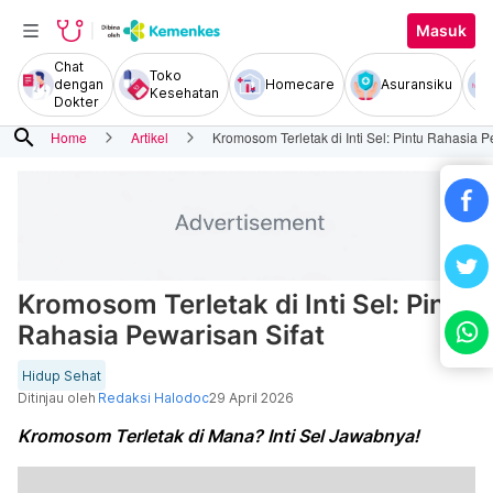
Masuk
Chat
Toko
dengan
Homecare
Asuransiku
Kesehatan
Dokter
search
Home
Artikel
Kromosom Terletak di Inti Sel: Pintu Rahasia P
Kromosom Terletak di Inti Sel: Pintu
Rahasia Pewarisan Sifat
Hidup Sehat
Ditinjau oleh
Redaksi Halodoc
29 April 2026
Kromosom Terletak di Mana? Inti Sel Jawabnya!