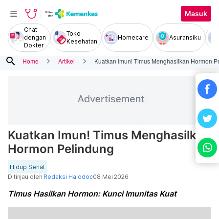
Masuk
Chat
Toko
dengan
Homecare
Asuransiku
Kesehatan
Dokter
search
Home
Artikel
Kuatkan Imun! Timus Menghasilkan Hormon P
Kuatkan Imun! Timus Menghasilkan
Hormon Pelindung
Hidup Sehat
Ditinjau oleh
Redaksi Halodoc
08 Mei 2026
Timus Hasilkan Hormon: Kunci Imunitas Kuat