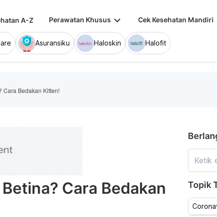
keyboard_arrow_down
keybo
Perawatan Khusus
Cek Kesehatan Mandiri
hatan A-Z
are
Asuransiku
Haloskin
Halofit
? Cara Bedakan Kitten!
Berlan
 Betina? Cara Bedakan
Topik T
Coronav