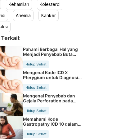
Kehamilan
Kolesterol
nsi
Anemia
Kanker
uksi
 Terkait
Pahami Berbagai Hal yang
Menjadi Penyebab Buta
Warna
Hidup Sehat
Mengenal Kode ICD X
Pterygium untuk Diagnosis
Mata
Hidup Sehat
Mengenal Penyebab dan
Gejala Perforation pada
Tubuh
Hidup Sehat
Memahami Kode
Gastropathy ICD 10 dalam
Rekam Medis Pasien
Hidup Sehat