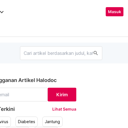
ard_arrow_down
Masuk
search
gganan Artikel Halodoc
Kirim
erkini
Lihat Semua
irus
Diabetes
Jantung