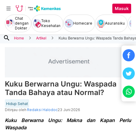
Masuk
Chat
Toko
dengan
Homecare
Asuransiku
Kesehatan
Dokter
search
Home
Artikel
Kuku Berwarna Ungu: Waspada Tanda Bahaya
Kuku Berwarna Ungu: Waspada
Tanda Bahaya atau Normal?
Hidup Sehat
Ditinjau oleh
Redaksi Halodoc
23 Juni 2026
Kuku Berwarna Ungu: Makna dan Kapan Perlu
Waspada