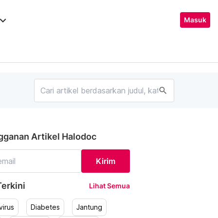
ard_arrow_down
Masuk
search
gganan Artikel Halodoc
Kirim
erkini
Lihat Semua
irus
Diabetes
Jantung