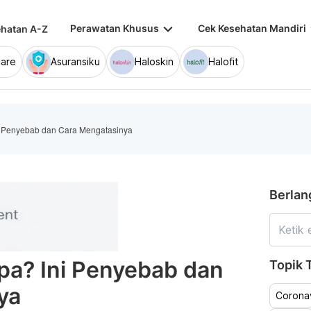
keyboard_arrow_down
keybo
Perawatan Khusus
Cek Kesehatan Mandiri
hatan A-Z
are
Asuransiku
Haloskin
Halofit
i Penyebab dan Cara Mengatasinya
Berlan
pa? Ini Penyebab dan
Topik T
ya
Coronav