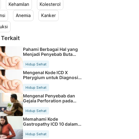
Kehamilan
Kolesterol
nsi
Anemia
Kanker
uksi
 Terkait
Pahami Berbagai Hal yang
Menjadi Penyebab Buta
Warna
Hidup Sehat
Mengenal Kode ICD X
Pterygium untuk Diagnosis
Mata
Hidup Sehat
Mengenal Penyebab dan
Gejala Perforation pada
Tubuh
Hidup Sehat
Memahami Kode
Gastropathy ICD 10 dalam
Rekam Medis Pasien
Hidup Sehat