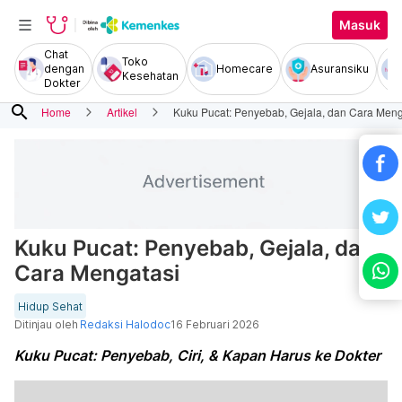
Masuk
Chat
Toko
dengan
Homecare
Asuransiku
Kesehatan
Dokter
search
Home
Artikel
Kuku Pucat: Penyebab, Gejala, dan Cara Meng
Kuku Pucat: Penyebab, Gejala, dan
Cara Mengatasi
Hidup Sehat
Ditinjau oleh
Redaksi Halodoc
16 Februari 2026
Kuku Pucat: Penyebab, Ciri, & Kapan Harus ke Dokter