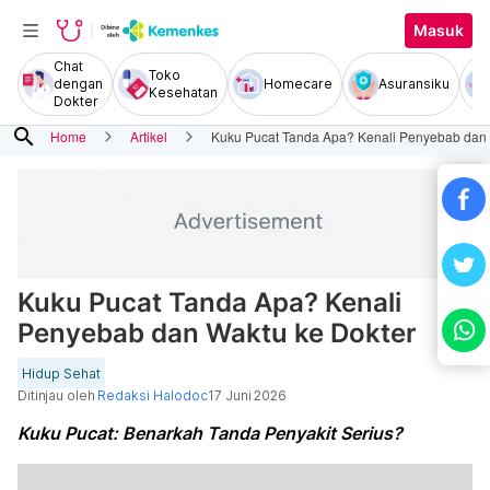
Masuk
Chat
Toko
dengan
Homecare
Asuransiku
Kesehatan
Dokter
search
Home
Artikel
Kuku Pucat Tanda Apa? Kenali Penyebab dan 
Kuku Pucat Tanda Apa? Kenali
Penyebab dan Waktu ke Dokter
Hidup Sehat
Ditinjau oleh
Redaksi Halodoc
17 Juni 2026
Kuku Pucat: Benarkah Tanda Penyakit Serius?