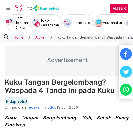
Masuk
Chat
Toko
dengan
Homecare
Asuransiku
Kesehatan
Dokter
search
Home
Artikel
Kuku Tangan Bergelombang? Waspada 4 Tand
Kuku Tangan Bergelombang?
Waspada 4 Tanda Ini pada Kuku
Hidup Sehat
Ditinjau oleh
Redaksi Halodoc
19 Juni 2026
Kuku Tangan Bergelombang: Yuk, Kenali Biang
Keroknya