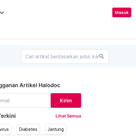
ard_arrow_down
Masuk
search
gganan Artikel Halodoc
Kirim
erkini
Lihat Semua
irus
Diabetes
Jantung