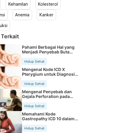
Kehamilan
Kolesterol
nsi
Anemia
Kanker
uksi
 Terkait
Pahami Berbagai Hal yang
Menjadi Penyebab Buta
Warna
Hidup Sehat
Mengenal Kode ICD X
Pterygium untuk Diagnosis
Mata
Hidup Sehat
Mengenal Penyebab dan
Gejala Perforation pada
Tubuh
Hidup Sehat
Memahami Kode
Gastropathy ICD 10 dalam
Rekam Medis Pasien
Hidup Sehat