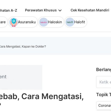
keyboard_arrow_down
keybo
Perawatan Khusus
Cek Kesehatan Mandiri
hatan A-Z
are
Asuransiku
Haloskin
Halofit
ara Mengatasi, Kapan ke Dokter?
Berlan
ebab, Cara Mengatasi,
Topik T
?
Coronav