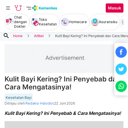
Masuk
Chat
Toko
dengan
Homecare
Asuransiku
Kesehatan
Dokter
search
Home
Artikel
Kulit Bayi Kering? Ini Penyebab dan Cara Men
Kulit Bayi Kering? Ini Penyebab dan
Cara Mengatasinya!
Kesehatan Bayi
Ditinjau oleh
Redaksi Halodoc
22 Juni 2026
Kulit Bayi Kering? Ini Penyebab & Cara Mengatasinya!