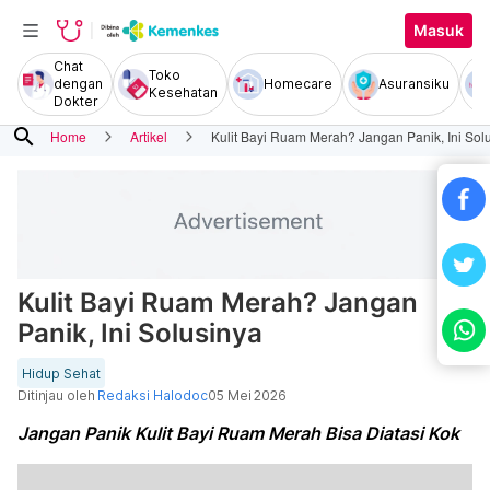
Masuk
Chat
Toko
dengan
Homecare
Asuransiku
Kesehatan
Dokter
search
Home
Artikel
Kulit Bayi Ruam Merah? Jangan Panik, Ini Sol
Kulit Bayi Ruam Merah? Jangan
Panik, Ini Solusinya
Hidup Sehat
Ditinjau oleh
Redaksi Halodoc
05 Mei 2026
Jangan Panik Kulit Bayi Ruam Merah Bisa Diatasi Kok