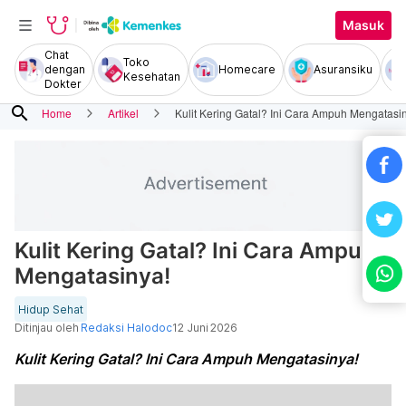
Masuk
Chat
Toko
dengan
Homecare
Asuransiku
Kesehatan
Dokter
search
Home
Artikel
Kulit Kering Gatal? Ini Cara Ampuh Mengatasi
Kulit Kering Gatal? Ini Cara Ampuh
Mengatasinya!
Hidup Sehat
Ditinjau oleh
Redaksi Halodoc
12 Juni 2026
Kulit Kering Gatal? Ini Cara Ampuh Mengatasinya!