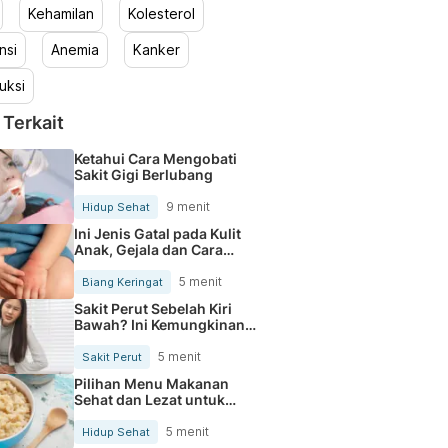
Kehamilan
Kolesterol
nsi
Anemia
Kanker
uksi
 Terkait
Ketahui Cara Mengobati
Sakit Gigi Berlubang
9 menit
Hidup Sehat
Ini Jenis Gatal pada Kulit
Anak, Gejala dan Cara
Mengobatinya
5 menit
Biang Keringat
Sakit Perut Sebelah Kiri
Bawah? Ini Kemungkinan
Penyebabnya
5 menit
Sakit Perut
Pilihan Menu Makanan
Sehat dan Lezat untuk
Mengurangi Kolesterol
5 menit
Hidup Sehat