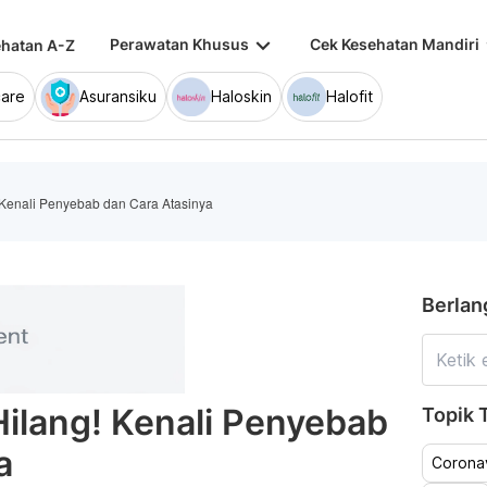
keyboard_arrow_down
keybo
Perawatan Khusus
Cek Kesehatan Mandiri
hatan A-Z
are
Asuransiku
Haloskin
Halofit
! Kenali Penyebab dan Cara Atasinya
Berlan
Hilang! Kenali Penyebab
Topik T
a
Coronav