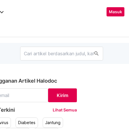
ard_arrow_down
Masuk
search
gganan Artikel Halodoc
Kirim
erkini
Lihat Semua
irus
Diabetes
Jantung