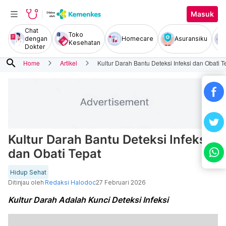
Masuk
Chat
Toko
dengan
Homecare
Asuransiku
Kesehatan
Dokter
search
Home
Artikel
Kultur Darah Bantu Deteksi Infeksi dan Obati T
Kultur Darah Bantu Deteksi Infeksi
dan Obati Tepat
Hidup Sehat
Ditinjau oleh
Redaksi Halodoc
27 Februari 2026
Kultur Darah Adalah Kunci Deteksi Infeksi