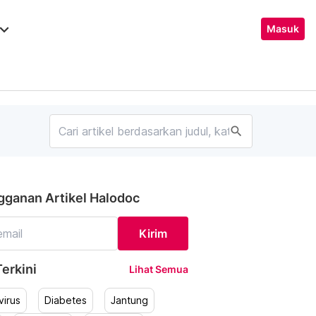
ard_arrow_down
Masuk
search
gganan Artikel Halodoc
Kirim
erkini
Lihat Semua
irus
Diabetes
Jantung