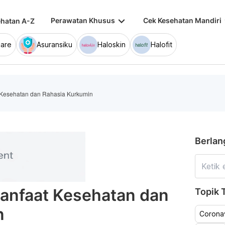
keyboard_arrow_down
keybo
Perawatan Khusus
Cek Kesehatan Mandiri
hatan A-Z
are
Asuransiku
Haloskin
Halofit
 Kesehatan dan Rahasia Kurkumin
Berlan
Manfaat Kesehatan dan
Topik T
n
Coronav