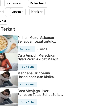
Kehamilan
Kolesterol
nsi
Anemia
Kanker
uksi
 Terkait
Pilihan Menu Makanan
Sehat dan Lezat untuk
Mengurangi Kolesterol
5 menit
Kolesterol
Cara Ampuh Meredakan
Nyeri Perut Akibat Maagh
Kambuh
Hidup Sehat
Mengenal Trigonum
Hasselbach dan Risiko
Hernia Inguinalis
Hidup Sehat
Cara Menjaga Liver
Function Tetap Sehat Setiap
Hari
Hidup Sehat