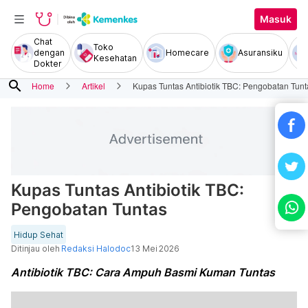
Masuk
Chat
Toko
dengan
Homecare
Asuransiku
Kesehatan
Dokter
search
Home
Artikel
Kupas Tuntas Antibiotik TBC: Pengobatan Tunt
Kupas Tuntas Antibiotik TBC:
Pengobatan Tuntas
Hidup Sehat
Ditinjau oleh
Redaksi Halodoc
13 Mei 2026
Antibiotik TBC: Cara Ampuh Basmi Kuman Tuntas